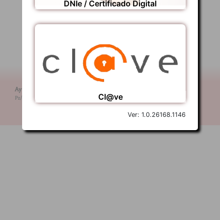
Ayuntamiento de La Fueva - P2235000C
Pz/Mayor, S.N. - 22336 Tierrantona (Huesca)